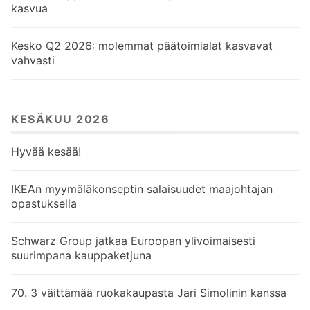
kasvua
Kesko Q2 2026: molemmat päätoimialat kasvavat
vahvasti
KESÄKUU 2026
Hyvää kesää!
IKEAn myymäläkonseptin salaisuudet maajohtajan
opastuksella
Schwarz Group jatkaa Euroopan ylivoimaisesti
suurimpana kauppaketjuna
70. 3 väittämää ruokakaupasta Jari Simolinin kanssa