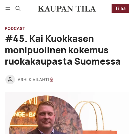
Tilaa
Seuraa
Kirjaudu
Tilaa
PODCAST
#45. Kai Kuokkasen
monipuolinen kokemus
ruokakaupasta Suomessa
ARHI KIVILAHTI