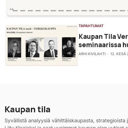
TAPAHTUMAT
Kaupan Tila Ve
seminaarissa h
ARHI KIVILAHTI
12. KESÄ 
Kaupan tila
Syvällistä analyysiä vähittäiskaupasta, strategioista j
Liity tilaajaksi ja saat uusimmat kaupan alan uutiset 