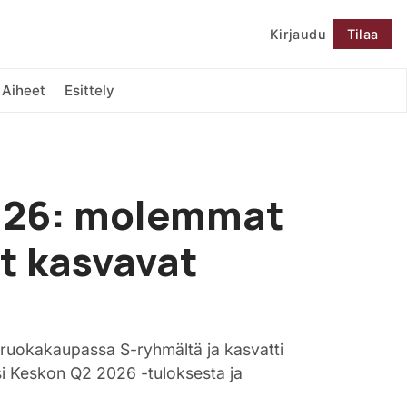
Kirjaudu
Tilaa
Seuraa
Aiheet
Esittely
026: molemmat
t kasvavat
 ruokakaupassa S-ryhmältä ja kasvatti
si Keskon Q2 2026 -tuloksesta ja