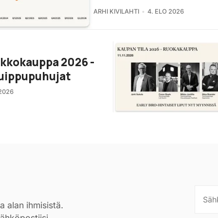
ARHI KIVILAHTI
4. ELO 2026
rkkokauppa 2026 -
uippupuhujat
2026
a alan ihmisistä.
sähköpostiisi.