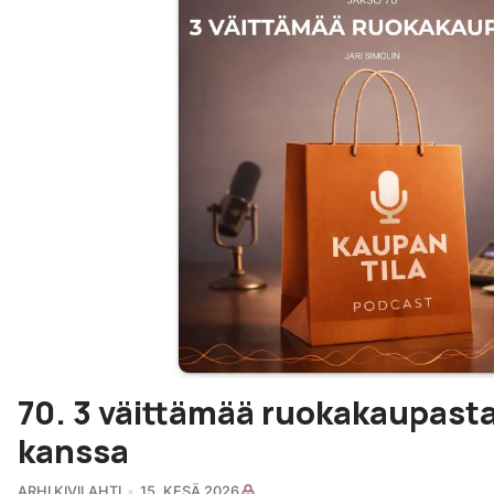
70. 3 väittämää ruokakaupasta 
kanssa
ARHI KIVILAHTI
15. KESÄ 2026