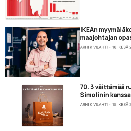
IKEAn myymäläko
maajohtajan opa
ARHI KIVILAHTI
18. KESÄ 
70. 3 väittämää 
Simolinin kanssa
ARHI KIVILAHTI
15. KESÄ 