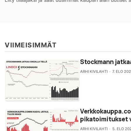
VIIMEISIMMÄT
Stockmann jatkaa 
ARHI KIVILAHTI
7. ELO 20
Verkkokauppa.co
pikatoimitukset 
ARHI KIVILAHTI
5. ELO 20