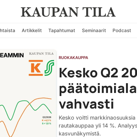
htaista
Artikkelit
Tapahtumat
Seminaarit
Podcast
RUOKAKAUPPA
Kesko Q2 2
päätoimiala
vahvasti
Kesko voitti markkinaosuuksia
rautakauppaa yli 14 %. Analyy
kasvunäkymistä.