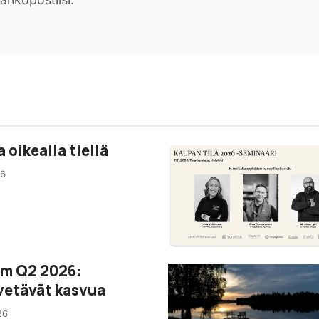
oikealla tiellä
26
m Q2 2026:
vetävät kasvua
26