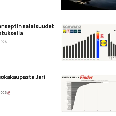
nseptin salaisuudet
stuksella
2026
ruokakaupasta Jari
2026