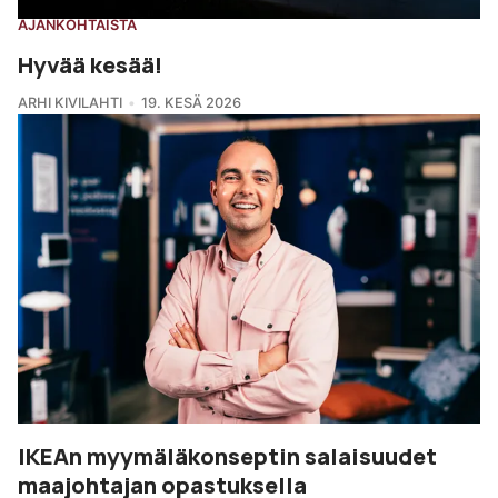
AJANKOHTAISTA
Hyvää kesää!
ARHI KIVILAHTI
19. KESÄ 2026
IKEAn myymäläkonseptin salaisuudet
maajohtajan opastuksella