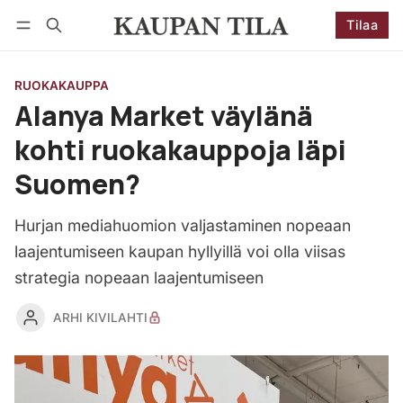
Tilaa
Seuraa
Kirjaudu
Tilaa
RUOKAKAUPPA
Alanya Market väylänä
kohti ruokakauppoja läpi
Suomen?
Hurjan mediahuomion valjastaminen nopeaan
laajentumiseen kaupan hyllyillä voi olla viisas
strategia nopeaan laajentumiseen
ARHI KIVILAHTI