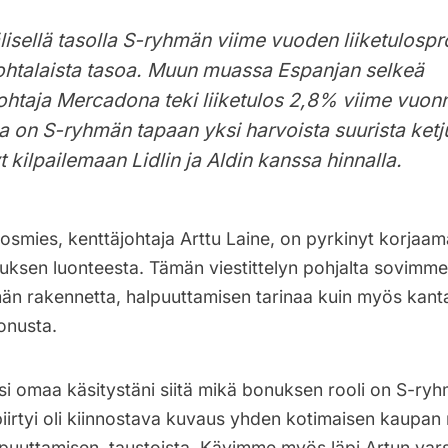
isellä tasolla S-ryhmän viime vuoden liiketulospr
ohtalaista tasoa. Muun muassa Espanjan selkeä
htaja Mercadona teki liiketulos 2,8% viime vuon
on S-ryhmän tapaan yksi harvoista suurista ketju
 kilpailemaan Lidlin ja Aldin kanssa hinnalla.
mies, kenttäjohtaja Arttu Laine, on pyrkinyt korjaama
nuksen luonteesta. Tämän viestittelyn pohjalta sovimm
män rakennetta, halpuuttamisen tarinaa kuin myös kanta
onusta.
i omaa käsitystäni siitä mikä bonuksen rooli on S-ryh
piirtyi oli kiinnostava kuvaus yhden kotimaisen kaupa
puuttamisen, taustoista. Kävimme myös läpi Artun vars