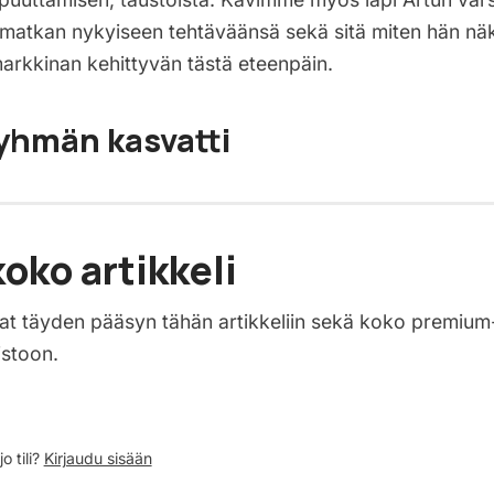
 matkan nykyiseen tehtäväänsä sekä sitä miten hän nä
rkkinan kehittyvän tästä eteenpäin.
yhmän kasvatti
oko artikkeli
saat täyden pääsyn tähän artikkeliin sekä koko premium
istoon.
o tili?
Kirjaudu sisään