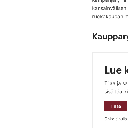
kansainvälisen
ruokakaupan ma
Kauppar
Lue k
Tilaa ja 
sisältöark
Tilaa
Onko sinulla j