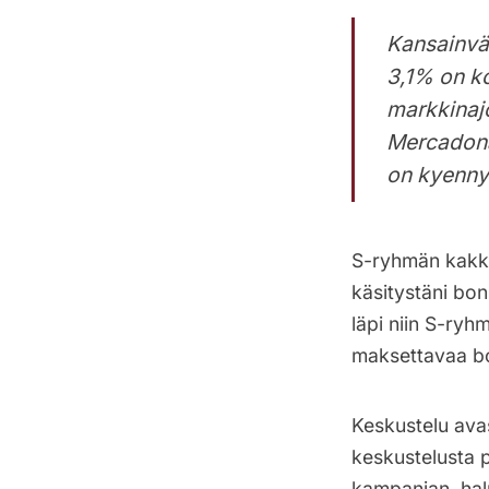
Kansainväl
3,1% on k
markkinajo
Mercadona 
on kyennyt
S-ryhmän kakkos
käsitystäni bo
läpi niin S-ryh
maksettavaa b
Keskustelu avas
keskustelusta 
kampanjan, hal