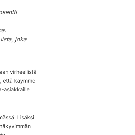
osentti
na.
ista, joka
an virheellistä
e, että käymme
-asiakkaille
mässä. Lisäksi
n näkyvimmän
in