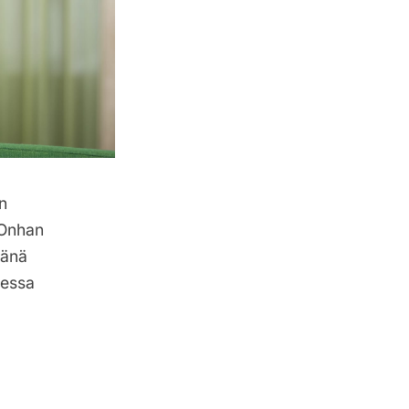
n
 Onhan
eänä
sessa