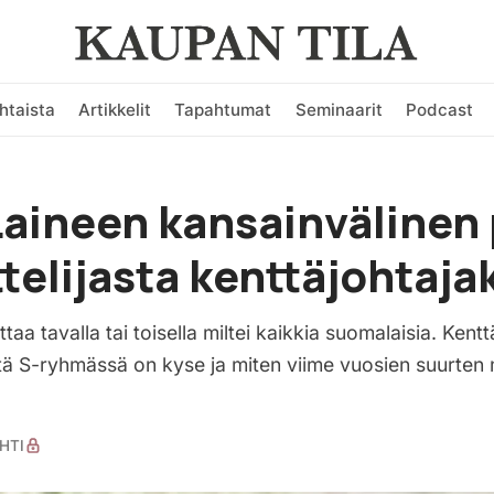
htaista
Artikkelit
Tapahtumat
Seminaarit
Podcast
Laineen kansainvälinen
ttelijasta kenttäjohtaja
aa tavalla tai toisella miltei kaikkia suomalaisia. Kentt
tä S-ryhmässä on kyse ja miten viime vuosien suurten
HTI