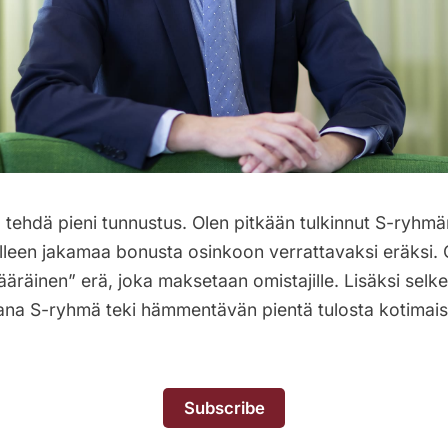
 tehdä pieni tunnustus. Olen pitkään tulkinnut S-ryhmä
illeen jakamaa bonusta osinkoon verrattavaksi eräksi.
äräinen” erä, joka maksetaan omistajille. Lisäksi selk
ana S-ryhmä teki hämmentävän pientä tulosta kotimai
Subscribe