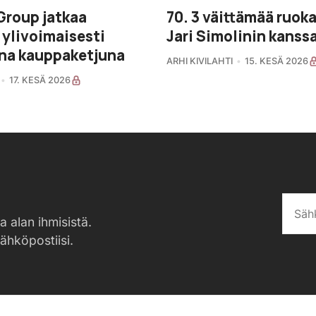
Group jatkaa
70. 3 väittämää ruok
ylivoimaisesti
Jari Simolinin kanss
na kauppaketjuna
ARHI KIVILAHTI
15. KESÄ 2026
17. KESÄ 2026
a alan ihmisistä.
sähköpostiisi.