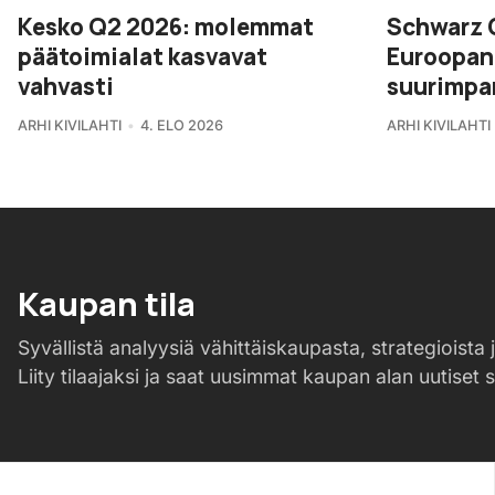
Kesko Q2 2026: molemmat
Schwarz 
päätoimialat kasvavat
Euroopan 
vahvasti
suurimpa
ARHI KIVILAHTI
4. ELO 2026
ARHI KIVILAHTI
Kaupan tila
Syvällistä analyysiä vähittäiskaupasta, strategioista j
Liity tilaajaksi ja saat uusimmat kaupan alan uutiset 