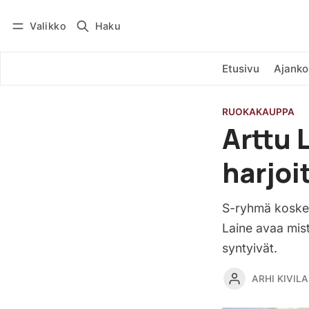
Valikko
Haku
Kirjaudu
Tilaa
Etusivu
Ajanko
RUOKAKAUPPA
Arttu 
harjoi
S-ryhmä koskett
Laine avaa mis
syntyivät.
ARHI KIVILA