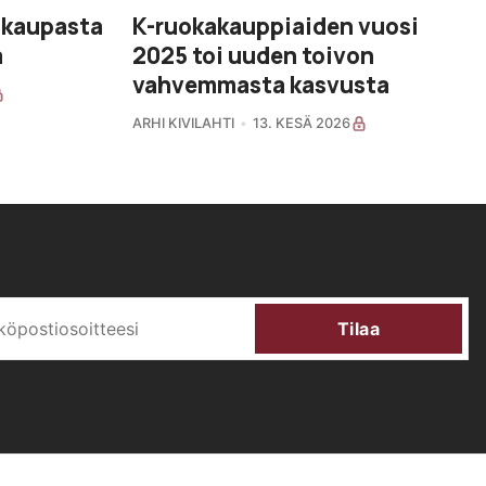
akaupasta
K-ruokakauppiaiden vuosi
a
2025 toi uuden toivon
vahvemmasta kasvusta
ARHI KIVILAHTI
13. KESÄ 2026
Tilaa