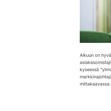
Alkuun on hyvä
asiakasomistaj
kyseessä ”ylimä
markkinajohtaj
mittakaavassa.