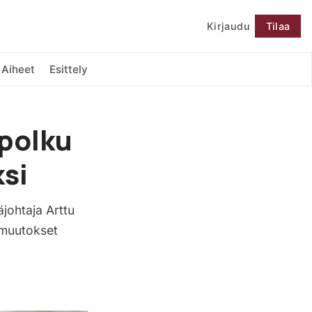
Kirjaudu
Tilaa
Seuraa
Aiheet
Esittely
 polku
ksi
äjohtaja Arttu
 muutokset