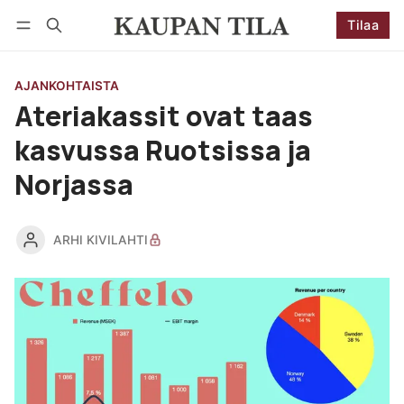
Tilaa
Seuraa
Kirjaudu
Tilaa
AJANKOHTAISTA
Ateriakassit ovat taas
kasvussa Ruotsissa ja
Norjassa
ARHI KIVILAHTI