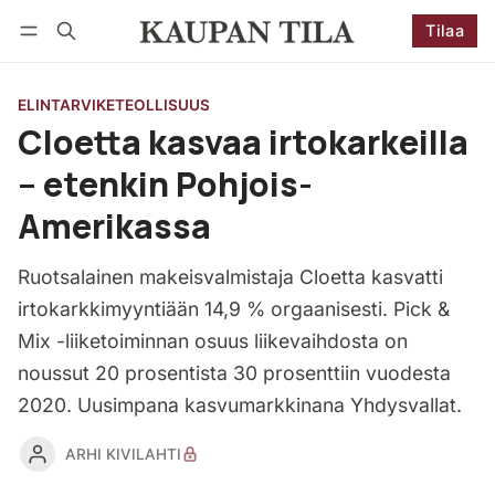
Tilaa
Seuraa
Kirjaudu
Tilaa
ELINTARVIKETEOLLISUUS
Cloetta kasvaa irtokarkeilla
– etenkin Pohjois-
Amerikassa
Ruotsalainen makeisvalmistaja Cloetta kasvatti
irtokarkkimyyntiään 14,9 % orgaanisesti. Pick &
Mix -liiketoiminnan osuus liikevaihdosta on
noussut 20 prosentista 30 prosenttiin vuodesta
2020. Uusimpana kasvumarkkinana Yhdysvallat.
ARHI KIVILAHTI