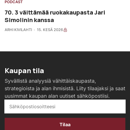
PODCAST
70. 3 väittämää ruokakaupasta Jari
Simolinin kanssa
ARHI KIVILAHTI
15. KESÄ 2026
Kaupan tila
Syvällistä analyysiä vähittäiskaupasta,
strategioista ja alan ihmisistä. Liity tilaajaksi ja saat
uusimmat kaupan alan uutiset sähköpostiisi.
Tilaa