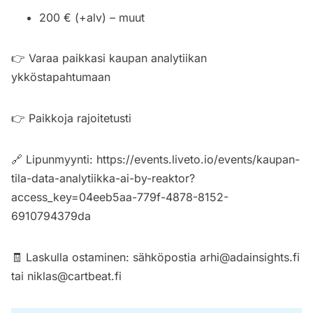
200 € (+alv) – muut
👉 Varaa paikkasi kaupan analytiikan
ykköstapahtumaan
👉 Paikkoja rajoitetusti
🔗 Lipunmyynti:
https://events.liveto.io/events/kaupan-
tila-data-analytiikka-ai-by-reaktor?
access_key=04eeb5aa-779f-4878-8152-
6910794379da
🧾 Laskulla ostaminen: sähköpostia
arhi@adainsights.fi
tai
niklas@cartbeat.fi