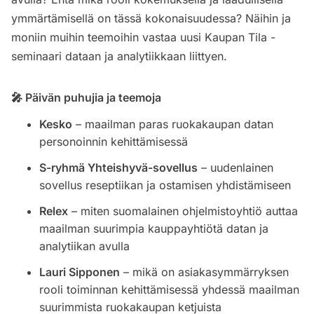
ymmärtämisellä on tässä kokonaisuudessa? Näihin ja
moniin muihin teemoihin vastaa uusi Kaupan Tila -
seminaari dataan ja analytiikkaan liittyen.
🎤 Päivän puhujia ja teemoja
Kesko
– maailman paras ruokakaupan datan
personoinnin kehittämisessä
S-ryhmä Yhteishyvä-sovellus
– uudenlainen
sovellus reseptiikan ja ostamisen yhdistämiseen
Relex
– miten suomalainen ohjelmistoyhtiö auttaa
maailman suurimpia kauppayhtiötä datan ja
analytiikan avulla
Lauri Sipponen
– mikä on asiakasymmärryksen
rooli toiminnan kehittämisessä yhdessä maailman
suurimmista ruokakaupan ketjuista