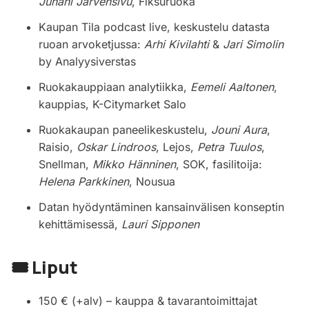
Juhani Järvensivu
, Fiksuruoka
Kaupan Tila podcast live, keskustelu datasta
ruoan arvoketjussa:
Arhi Kivilahti
&
Jari Simolin
by Analyysiverstas
Ruokakauppiaan analytiikka,
Eemeli Aaltonen
,
kauppias, K-Citymarket Salo
Ruokakaupan paneelikeskustelu,
Jouni Aura
,
Raisio,
Oskar Lindroos
, Lejos,
Petra Tuulos
,
Snellman,
Mikko Hänninen
, SOK, fasilitoija:
Helena Parkkinen
, Nousua
Datan hyödyntäminen kansainvälisen konseptin
kehittämisessä,
Lauri Sipponen
🎟 Liput
150 € (+alv) – kauppa & tavarantoimittajat