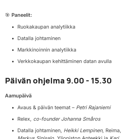
🎯
Paneelit:
Ruokakaupan analytiikka
Datalla johtaminen
Markkinoinnin analytiikka
Verkkokaupan kehittäminen datan avulla
Päivän ohjelma 9.00 - 15.30
Aamupäivä
Avaus & päivän teemat –
Petri Rajaniemi
Relex,
co-founder Johanna Småros
Datalla johtaminen,
Heikki Lempinen
, Reima,
Markus Sinisalo
, Yliopiston Apteekki ja
Kari