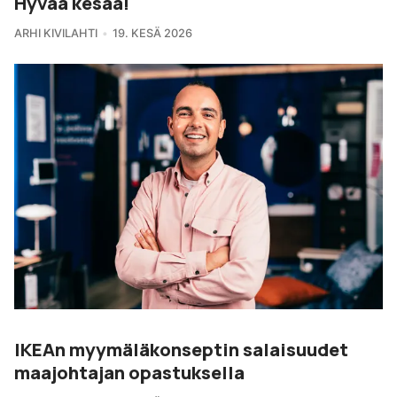
Hyvää kesää!
ARHI KIVILAHTI
19. KESÄ 2026
IKEAn myymäläkonseptin salaisuudet
maajohtajan opastuksella