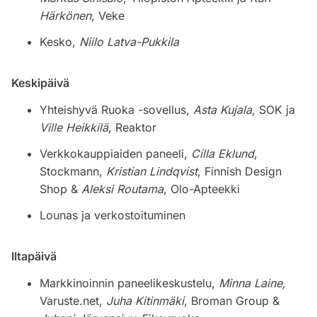
Härkönen
, Veke
Kesko,
Niilo Latva-Pukkila
Keskipäivä
Yhteishyvä Ruoka -sovellus,
Asta Kujala
, SOK ja
Ville Heikkilä
, Reaktor
Verkkokauppiaiden paneeli,
Cilla Eklund
,
Stockmann,
Kristian Lindqvist
, Finnish Design
Shop &
Aleksi Routama
, Olo-Apteekki
Lounas ja verkostoituminen
Iltapäivä
Markkinoinnin paneelikeskustelu,
Minna Laine,
Varuste.net,
Juha Kitinmäki
, Broman Group &