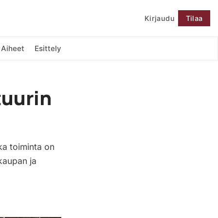
Kirjaudu
Tilaa
Seuraa
Aiheet
Esittely
tuurin
ka toiminta on
akaupan ja