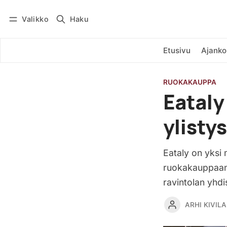
Valikko
Haku
Kirjaudu
Tilaa
Etusivu
Ajanko
RUOKAKAUPPA
Eataly
ylisty
Eataly on yksi
ruokakauppaan p
ravintolan yhdi
ARHI KIVILA