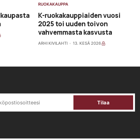
RUOKAKAUPPA
akaupasta
K-ruokakauppiaiden vuosi
a
2025 toi uuden toivon
vahvemmasta kasvusta
ARHI KIVILAHTI
13. KESÄ 2026
Tilaa