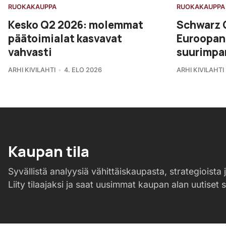
RUOKAKAUPPA
RUOKAKAUPPA
Kesko Q2 2026: molemmat
Schwarz 
päätoimialat kasvavat
Euroopan 
vahvasti
suurimpa
ARHI KIVILAHTI
4. ELO 2026
ARHI KIVILAHTI
Kaupan tila
Syvällistä analyysiä vähittäiskaupasta, strategioista j
Liity tilaajaksi ja saat uusimmat kaupan alan uutiset 