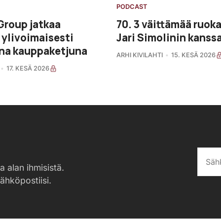
PODCAST
Group jatkaa
70. 3 väittämää ruok
ylivoimaisesti
Jari Simolinin kanss
na kauppaketjuna
ARHI KIVILAHTI
15. KESÄ 2026
17. KESÄ 2026
a alan ihmisistä.
sähköpostiisi.