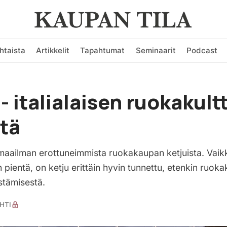
htaista
Artikkelit
Tapahtumat
Seminaarit
Podcast
 - italialaisen ruokakult
stä
 maailman erottuneimmista ruokakaupan ketjuista. Vaik
ientä, on ketju erittäin hyvin tunnettu, etenkin ruok
stämisestä.
HTI