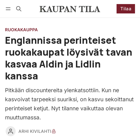
Tilaa
Seuraa
Kirjaudu
Tilaa
RUOKAKAUPPA
Englannissa perinteiset
ruokakaupat löysivät tavan
kasvaa Aldin ja Lidlin
kanssa
Pitkään discountereita ylenkatsottiin. Kun ne
kasvoivat tarpeeksi suuriksi, on kasvu sekoittanut
perinteiset ketjut. Nyt tilanne vaikuttaa olevan
muuttumassa.
ARHI KIVILAHTI