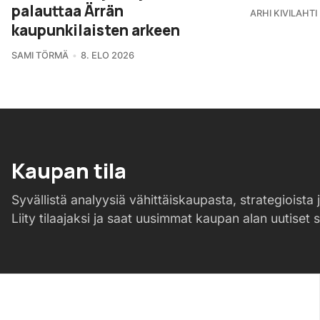
palauttaa Ärrän
ARHI KIVILAHTI
kaupunkilaisten arkeen
SAMI TÖRMÄ
8. ELO 2026
Kaupan tila
Syvällistä analyysiä vähittäiskaupasta, strategioista j
Liity tilaajaksi ja saat uusimmat kaupan alan uutiset 