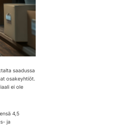
talta saadussa
at osakeyhtiöt.
aali ei ole
ensä 4,5
s- ja