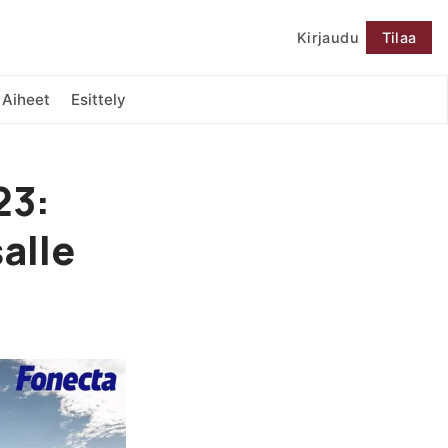
Kirjaudu
Tilaa
Seuraa
Aiheet
Esittely
23:
alle