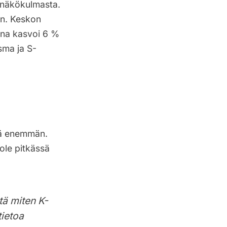
 näkökulmasta.
an. Keskon
ina kasvoi 6 %
sma ja S-
tiä enemmän.
ole pitkässä
tä miten K-
tietoa