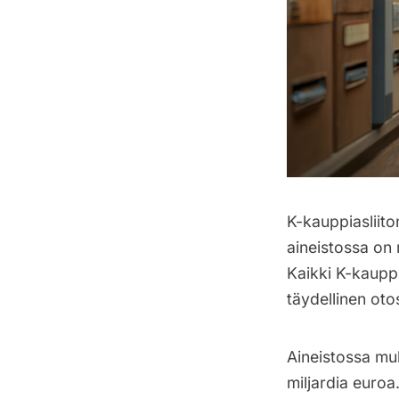
K-kauppiasliit
aineistossa on
Kaikki K-kauppi
täydellinen oto
Aineistossa mu
miljardia euro