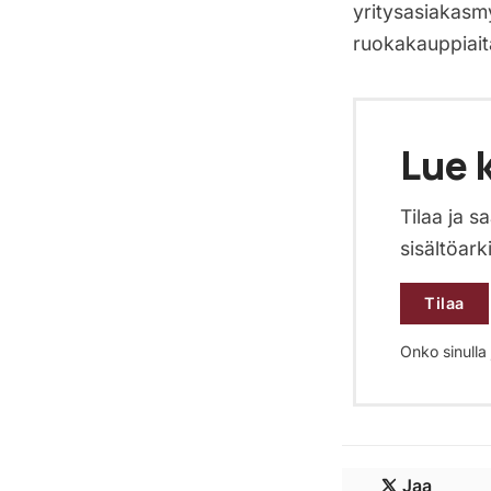
yritysasiakasmy
ruokakauppiaita
Lue k
Tilaa ja 
sisältöark
Tilaa
Onko sinulla j
Jaa