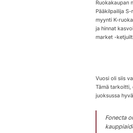
Ruokakaupan ma
Pääkilpailija 
myynti K-ruoka
ja hinnat kasvo
market -ketjuilt
Vuosi oli siis 
Tämä tarkoitti,
juoksussa hyvä 
Fonecta on
kauppiaide