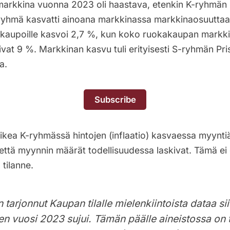
rkkina vuonna 2023 oli haastava, etenkin K-ryhmän
S-ryhmä kasvatti ainoana markkinassa markkinaosuutta
kaupoille kasvoi 2,7 %, kun koko ruokakaupan markk
ivat 9 %. Markkinan kasvu tuli erityisesti S-ryhmän Pri
a.
Subscribe
vaikea K-ryhmässä hintojen (inflaatio) kasvaessa myyn
 että myynnin määrät todellisuudessa laskivat. Tämä ei 
tilanne.
 tarjonnut Kaupan tilalle mielenkiintoista dataa sii
n vuosi 2023 sujui. Tämän päälle aineistossa on 