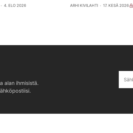
4. ELO 2026
ARHI KIVILAHTI
17. KESÄ 2026
a alan ihmisistä.
sähköpostiisi.