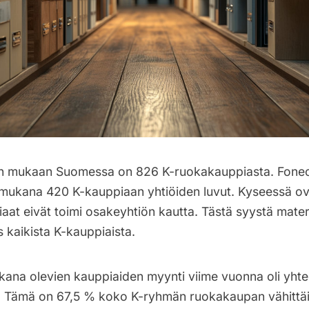
on mukaan Suomessa on 826 K-ruokakauppiasta. Fonec
 mukana 420 K-kauppiaan yhtiöiden luvut. Kyseessä ov
aat eivät toimi osakeyhtiön kautta. Tästä syystä materi
s kaikista K-kauppiaista.
kana olevien kauppiaiden myynti viime vuonna oli yhte
a. Tämä on 67,5 % koko K-ryhmän ruokakaupan vähittäi