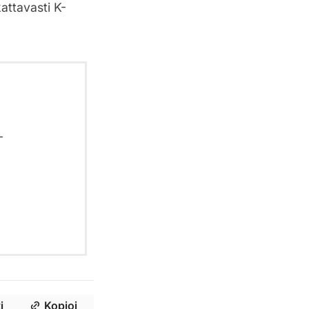
attavasti K-
-
i
Kopioi