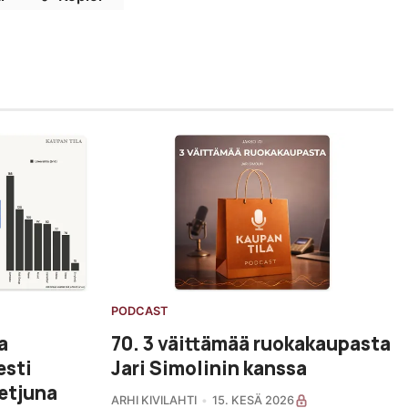
PODCAST
a
70. 3 väittämää ruokakaupasta
esti
Jari Simolinin kanssa
etjuna
ARHI KIVILAHTI
15. KESÄ 2026