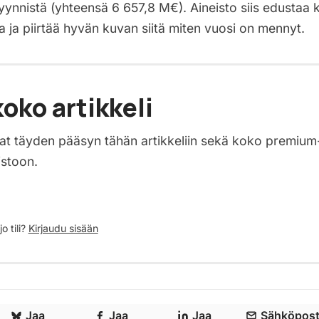
ynnistä (yhteensä 6 657,8 M€). Aineisto siis edustaa k
 ja piirtää hyvän kuvan siitä miten vuosi on mennyt.
oko artikkeli
saat täyden pääsyn tähän artikkeliin sekä koko premium
istoon.
o tili?
Kirjaudu sisään
Jaa
Jaa
Jaa
Sähköpost