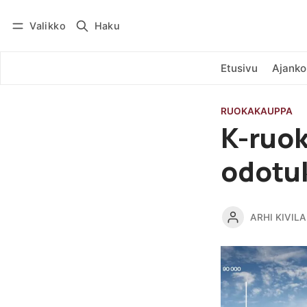
Valikko
Haku
Kirjaudu
Tilaa
Etusivu
Ajanko
RUOKAKAUPPA
K-ruok
odotuk
ARHI KIVILA