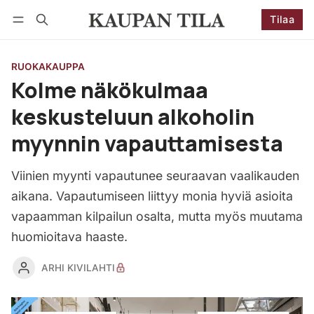
Tilaa
Seuraa
Kirjaudu
Tilaa
RUOKAKAUPPA
Kolme näkökulmaa
keskusteluun alkoholin
myynnin vapauttamisesta
Viinien myynti vapautunee seuraavan vaalikauden
aikana. Vapautumiseen liittyy monia hyviä asioita
vapaamman kilpailun osalta, mutta myös muutama
huomioitava haaste.
ARHI KIVILAHTI