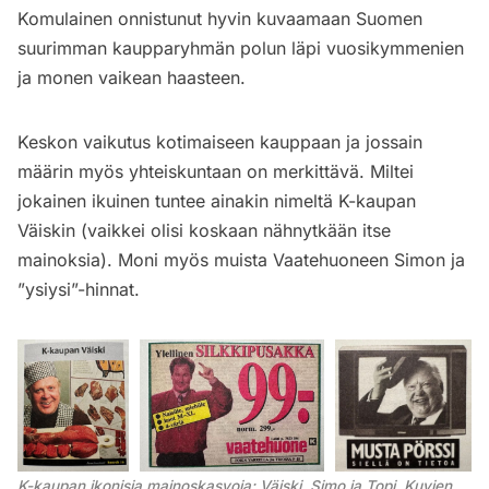
Komulainen onnistunut hyvin kuvaamaan Suomen
suurimman kaupparyhmän polun läpi vuosikymmenien
ja monen vaikean haasteen.
Keskon vaikutus kotimaiseen kauppaan ja jossain
määrin myös yhteiskuntaan on merkittävä. Miltei
jokainen ikuinen tuntee ainakin nimeltä K-kaupan
Väiskin (vaikkei olisi koskaan nähnytkään itse
mainoksia). Moni myös muista Vaatehuoneen Simon ja
”ysiysi”-hinnat.
K-kaupan ikonisia mainoskasvoja: Väiski, Simo ja Topi. Kuvien