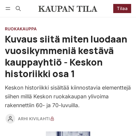
Tilaa
Seuraa
Kirjaudu
Tilaa
RUOKAKAUPPA
Kuvaus siitä miten luodaan
vuosikymmeniä kestävä
kauppayhtiö - Keskon
historiikki osa 1
Keskon historiikki sisältää kiinnostavia elementtejä
siihen millä Keskon ruokakaupan ylivoima
rakennettiin 60- ja 70-luvuilla.
ARHI KIVILAHTI