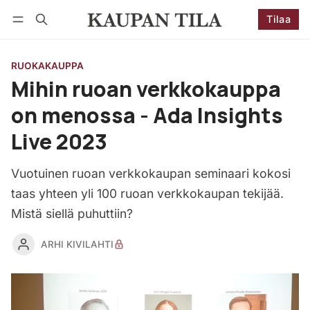
Tilaa
Seuraa
Kirjaudu
Tilaa
RUOKAKAUPPA
Mihin ruoan verkkokauppa
on menossa - Ada Insights
Live 2023
Vuotuinen ruoan verkkokaupan seminaari kokosi
taas yhteen yli 100 ruoan verkkokaupan tekijää.
Mistä siellä puhuttiin?
ARHI KIVILAHTI