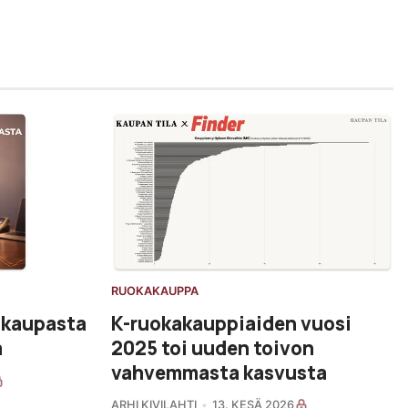
RUOKAKAUPPA
akaupasta
K-ruokakauppiaiden vuosi
a
2025 toi uuden toivon
vahvemmasta kasvusta
ARHI KIVILAHTI
13. KESÄ 2026