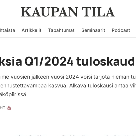
htaista
Artikkelit
Tapahtumat
Seminaarit
Podcast
sia Q1/2024 tuloskaud
iime vuosien jälkeen vuosi 2024 voisi tarjota hieman 
ennustettavampaa kasvua. Alkava tuloskausi antaa viitt
köpiirissä.
HTI