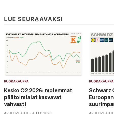
LUE SEURAAVAKSI
RUOKAKAUPPA
RUOKAKAUPPA
Kesko Q2 2026: molemmat
Schwarz 
päätoimialat kasvavat
Euroopan 
vahvasti
suurimpa
ARHI KIVILAHTI
4. ELO 2026
ARHI KIVILAHTI