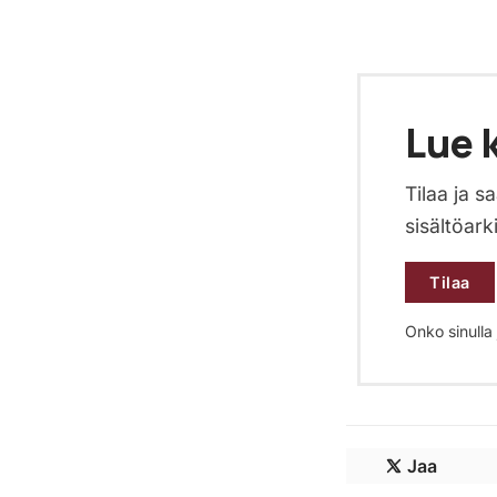
Lue k
Tilaa ja 
sisältöark
Tilaa
Onko sinulla j
Jaa