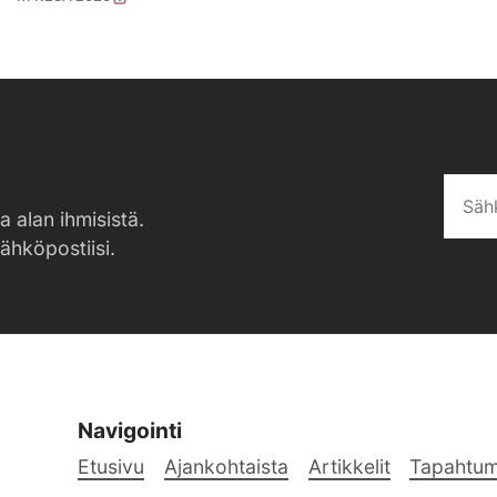
a alan ihmisistä.
sähköpostiisi.
Navigointi
Etusivu
Ajankohtaista
Artikkelit
Tapahtum