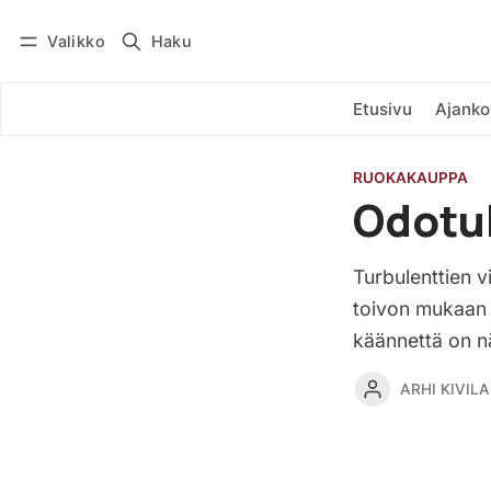
Valikko
Haku
Kirjaudu
Tilaa
Etusivu
Ajanko
RUOKAKAUPPA
Odotuk
Turbulenttien v
toivon mukaan 
käännettä on nä
ARHI KIVILA