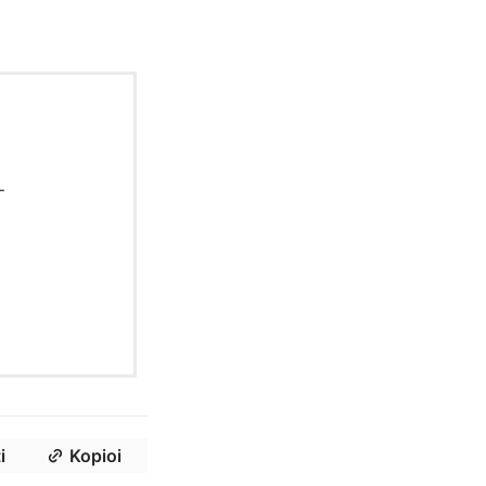
-
i
Kopioi