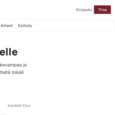
Kirjaudu
Tilaa
Seuraa
Aiheet
Esittely
elle
tukevampaa ja
eitä mikäli