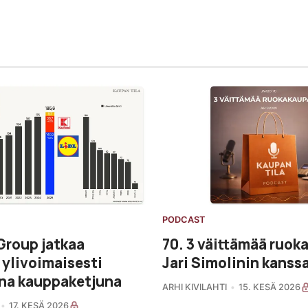
PODCAST
Group jatkaa
70. 3 väittämää ruok
ylivoimaisesti
Jari Simolinin kanss
na kauppaketjuna
ARHI KIVILAHTI
15. KESÄ 2026
17. KESÄ 2026