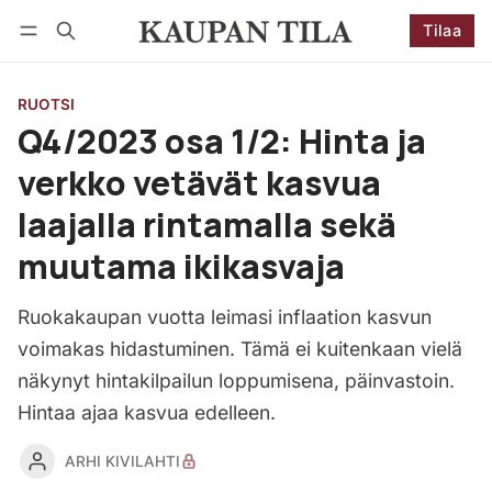
Tilaa
Seuraa
Kirjaudu
Tilaa
RUOTSI
Q4/2023 osa 1/2: Hinta ja
verkko vetävät kasvua
laajalla rintamalla sekä
muutama ikikasvaja
Ruokakaupan vuotta leimasi inflaation kasvun
voimakas hidastuminen. Tämä ei kuitenkaan vielä
näkynyt hintakilpailun loppumisena, päinvastoin.
Hintaa ajaa kasvua edelleen.
ARHI KIVILAHTI