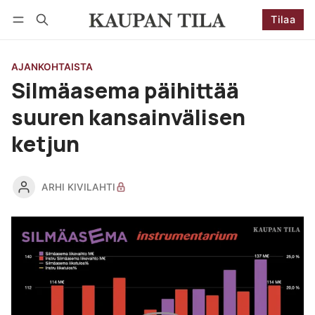
Tilaa
Seuraa
Kirjaudu
Tilaa
AJANKOHTAISTA
Silmäasema päihittää
suuren kansainvälisen
ketjun
ARHI KIVILAHTI