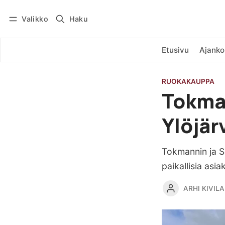
Valikko
Haku
Kirjaudu
Tilaa
Etusivu
Ajanko
RUOKAKAUPPA
Tokman
Ylöjär
Tokmannin ja Sp
paikallisia asi
ARHI KIVILA