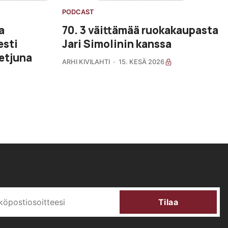
PODCAST
a
70. 3 väittämää ruokakaupasta
esti
Jari Simolinin kanssa
etjuna
ARHI KIVILAHTI
15. KESÄ 2026
Tilaa