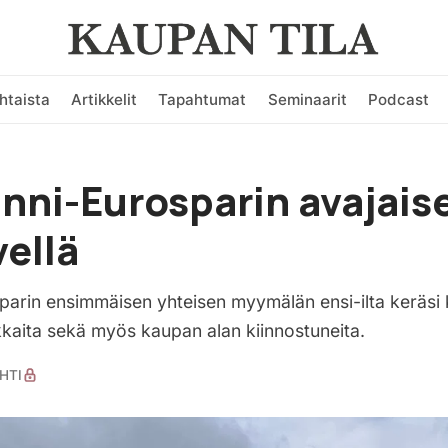
htaista
Artikkelit
Tapahtumat
Seminaarit
Podcast
ni-Eurosparin avajais
vellä
arin ensimmäisen yhteisen myymälän ensi-ilta keräsi k
akkaita sekä myös kaupan alan kiinnostuneita.
HTI