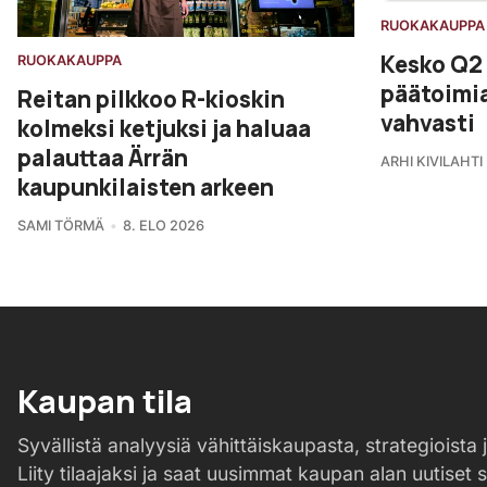
RUOKAKAUPPA
Kesko Q2
RUOKAKAUPPA
päätoimia
Reitan pilkkoo R-kioskin
vahvasti
kolmeksi ketjuksi ja haluaa
palauttaa Ärrän
ARHI KIVILAHTI
kaupunkilaisten arkeen
SAMI TÖRMÄ
8. ELO 2026
Kaupan tila
Syvällistä analyysiä vähittäiskaupasta, strategioista j
Liity tilaajaksi ja saat uusimmat kaupan alan uutiset 