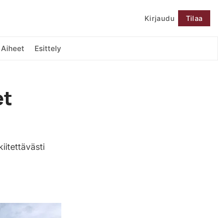
Kirjaudu
Tilaa
Seuraa
Aiheet
Esittely
et
iitettävästi