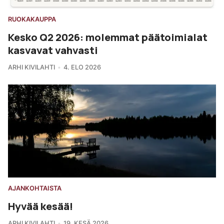
RUOKAKAUPPA
Kesko Q2 2026: molemmat päätoimialat
kasvavat vahvasti
ARHI KIVILAHTI
4. ELO 2026
AJANKOHTAISTA
Hyvää kesää!
ARHI KIVILAHTI
19. KESÄ 2026