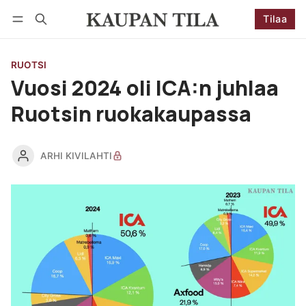
Tilaa
Seuraa
Kirjaudu
Tilaa
RUOTSI
Vuosi 2024 oli ICA:n juhlaa
Ruotsin ruokakaupassa
ARHI KIVILAHTI