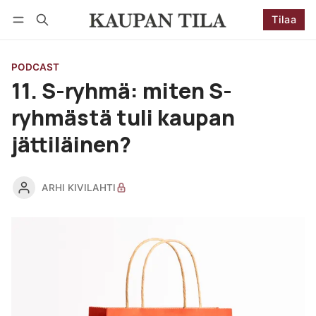
Tilaa
Seuraa
Kirjaudu
Tilaa
PODCAST
11. S-ryhmä: miten S-
ryhmästä tuli kaupan
jättiläinen?
ARHI KIVILAHTI