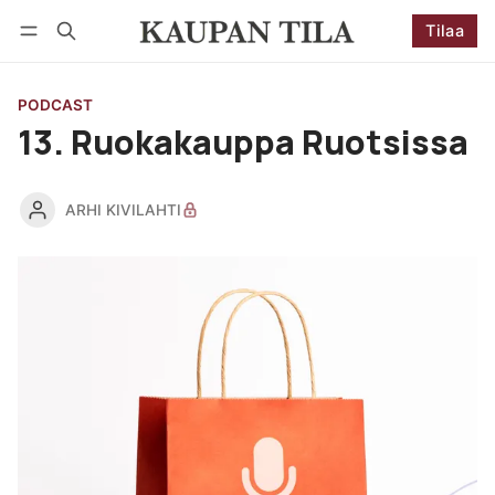
Tilaa
Seuraa
Kirjaudu
Tilaa
PODCAST
13. Ruokakauppa Ruotsissa
ARHI KIVILAHTI