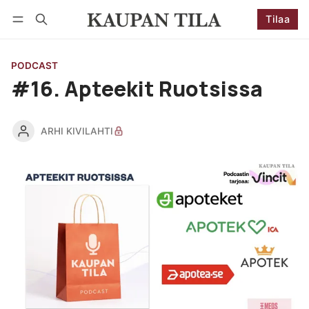
Tilaa
Seuraa
Kirjaudu
Tilaa
PODCAST
#16. Apteekit Ruotsissa
ARHI KIVILAHTI