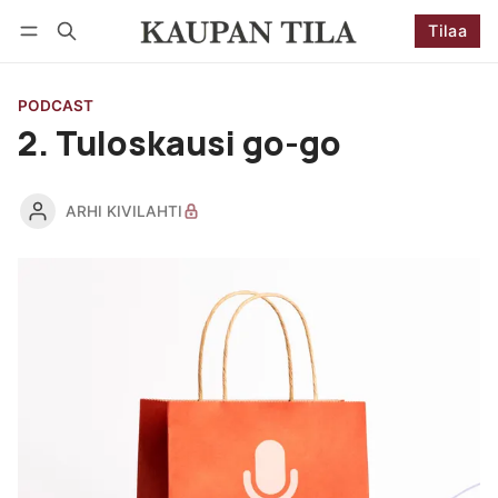
Tilaa
Seuraa
Kirjaudu
Tilaa
PODCAST
2. Tuloskausi go-go
ARHI KIVILAHTI