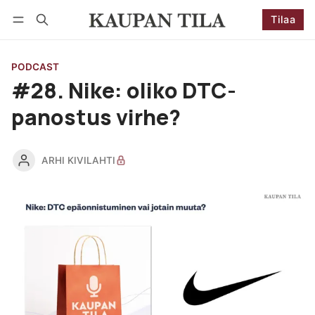
Tilaa
Seuraa
Kirjaudu
Tilaa
PODCAST
#28. Nike: oliko DTC-
panostus virhe?
ARHI KIVILAHTI