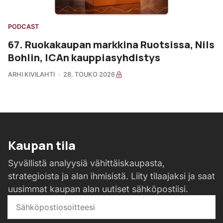
PODCAST
67. Ruokakaupan markkina Ruotsissa, Nils
Bohlin, ICAn kauppiasyhdistys
ARHI KIVILAHTI
28. TOUKO 2026
Kaupan tila
Syvällistä analyysiä vähittäiskaupasta,
strategioista ja alan ihmisistä. Liity tilaajaksi ja saat
uusimmat kaupan alan uutiset sähköpostiisi.