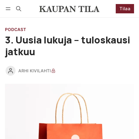
Tilaa
Seuraa
Kirjaudu
Tilaa
PODCAST
3. Uusia lukuja – tuloskausi
jatkuu
ARHI KIVILAHTI