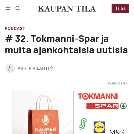
Tilaa
Seuraa
Kirjaudu
Tilaa
PODCAST
# 32. Tokmanni-Spar ja
muita ajankohtaisia uutisia
ARHI KIVILAHTI