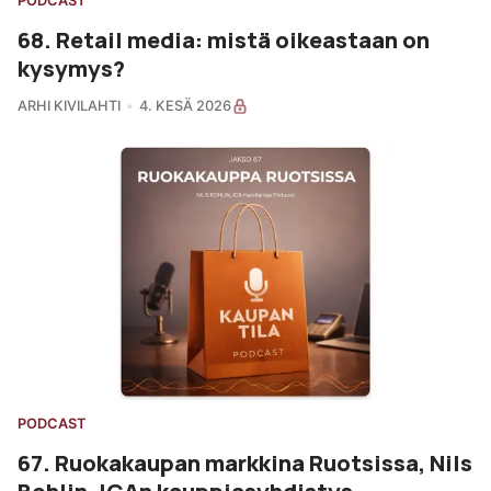
PODCAST
68. Retail media: mistä oikeastaan on
kysymys?
ARHI KIVILAHTI
4. KESÄ 2026
PODCAST
67. Ruokakaupan markkina Ruotsissa, Nils
Bohlin, ICAn kauppiasyhdistys