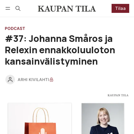
Tilaa
Seuraa
Kirjaudu
Tilaa
PODCAST
#37: Johanna Småros ja
Relexin ennakkoluuloton
kansainvälistyminen
ARHI KIVILAHTI