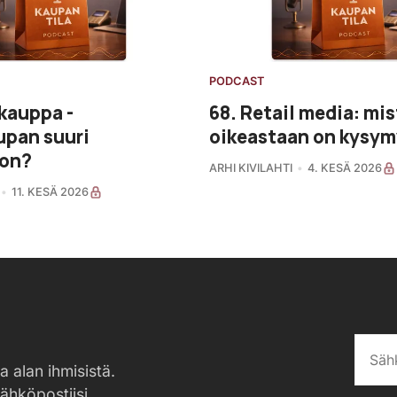
PODCAST
kauppa -
68. Retail media: mis
upan suuri
oikeastaan on kysy
on?
ARHI KIVILAHTI
4. KESÄ 2026
11. KESÄ 2026
a alan ihmisistä.
sähköpostiisi.