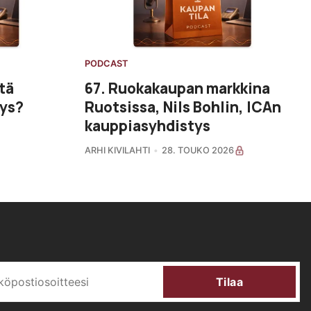
PODCAST
tä
67. Ruokakaupan markkina
mys?
Ruotsissa, Nils Bohlin, ICAn
kauppiasyhdistys
ARHI KIVILAHTI
28. TOUKO 2026
Tilaa