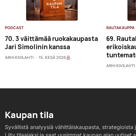
PODCAST
RAUTAKAUPPA
70. 3 väittämää ruokakaupasta
69. Rauta
Jari Simolinin kanssa
erikoiska
tuntemat
ARHI KIVILAHTI
15. KESÄ 2026
ARHI KIVILAHTI
Kaupan tila
Syvällistä analyysiä vähittäiskaupasta, strategioista j
Liity tilaajaksi ja saat uusimmat kaupan alan uutiset 