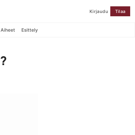
Kirjaudu
Tilaa
Seuraa
Aiheet
Esittely
i?