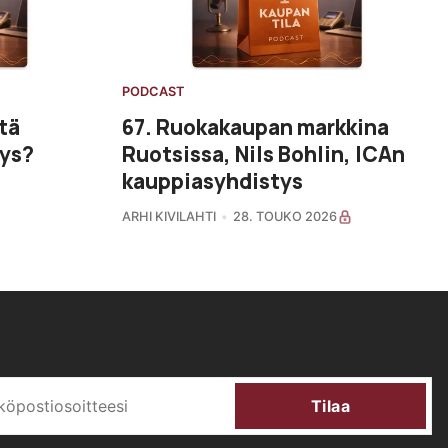
PODCAST
tä
67. Ruokakaupan markkina
mys?
Ruotsissa, Nils Bohlin, ICAn
kauppiasyhdistys
ARHI KIVILAHTI
28. TOUKO 2026
Tilaa