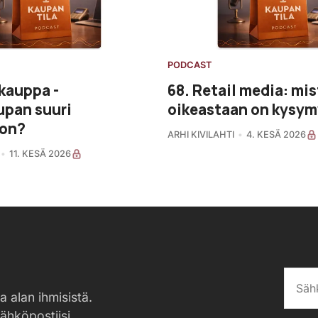
PODCAST
kauppa -
68. Retail media: mis
upan suuri
oikeastaan on kysy
on?
ARHI KIVILAHTI
4. KESÄ 2026
11. KESÄ 2026
a alan ihmisistä.
sähköpostiisi.