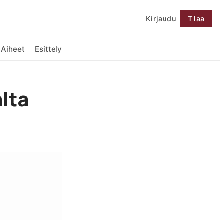
Kirjaudu
Tilaa
Seuraa
Aiheet
Esittely
alta