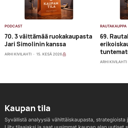
PODCAST
RAUTAKAUPPA
70. 3 väittämää ruokakaupasta
69. Rauta
Jari Simolinin kanssa
erikoiska
tuntemat
ARHI KIVILAHTI
15. KESÄ 2026
ARHI KIVILAHTI
Kaupan tila
Syvällistä analyysiä vähittäiskaupasta, strategioista j
Liity tilaajaksi ja saat uusimmat kaupan alan uutiset 