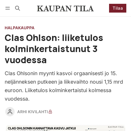
Tilaa
Seuraa
Kirjaudu
Tilaa
HALPAKAUPPA
Clas Ohlson: liiketulos
kolminkertaistunut 3
vuodessa
Clas Ohlsonin myynti kasvoi orgaanisesti jo 15.
neljänneksen putkeen ja liikevaihto nousi 1,15 mrd
euroon. Liiketulos kolminkertaistui kolmessa
vuodessa.
ARHI KIVILAHTI