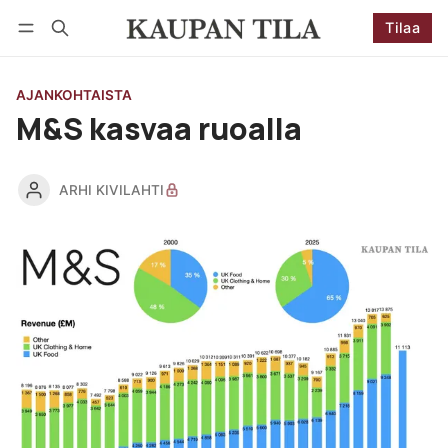
Tilaa
Seuraa
Kirjaudu
Tilaa
AJANKOHTAISTA
M&S kasvaa ruoalla
ARHI KIVILAHTI