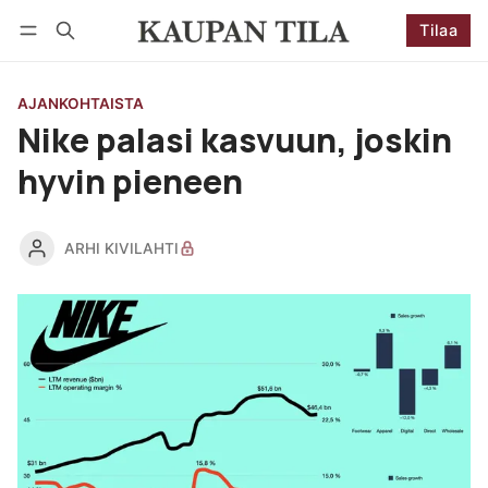
Tilaa
Seuraa
Kirjaudu
Tilaa
AJANKOHTAISTA
Nike palasi kasvuun, joskin
hyvin pieneen
ARHI KIVILAHTI