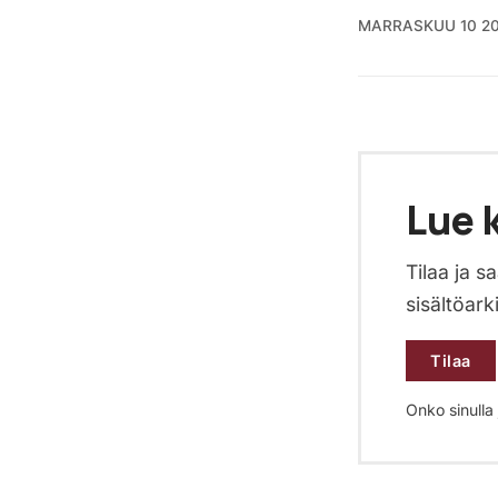
MARRASKUU 10 2
Lue k
Tilaa ja 
sisältöark
Tilaa
Onko sinulla j