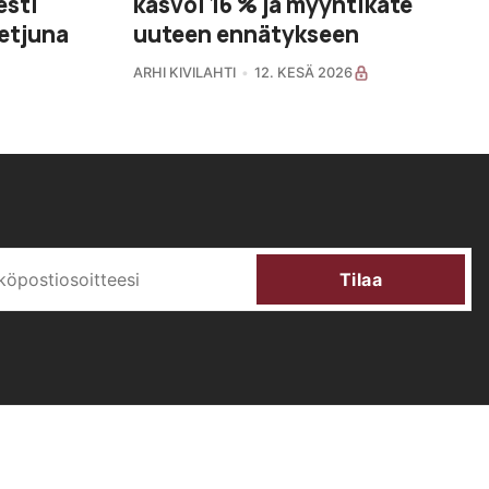
esti
kasvoi 16 % ja myyntikate
etjuna
uuteen ennätykseen
ARHI KIVILAHTI
12. KESÄ 2026
Tilaa