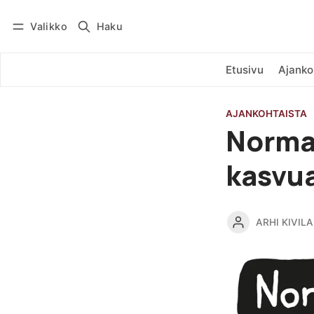
Valikko
Haku
Kirjaudu
Tilaa
Etusivu
Ajanko
AJANKOHTAISTA
Normal
kasvua
ARHI KIVILA