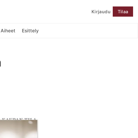
Kirjaudu
Tilaa
Seuraa
Aiheet
Esittely
ä