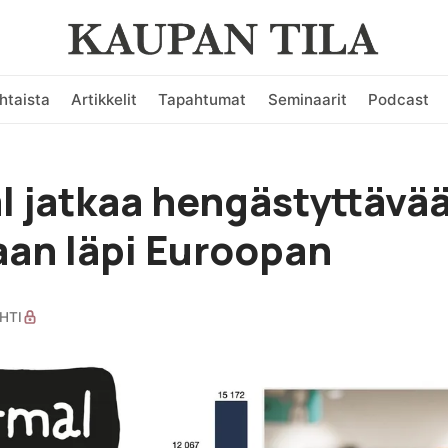
htaista
Artikkelit
Tapahtumat
Seminaarit
Podcast
 jatkaa hengästyttävä
an läpi Euroopan
HTI