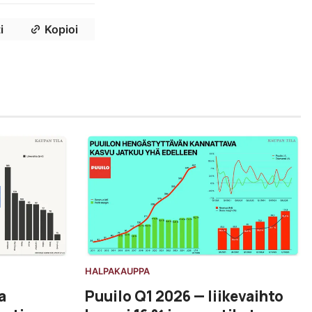
i
Kopioi
HALPAKAUPPA
a
Puuilo Q1 2026 — liikevaihto