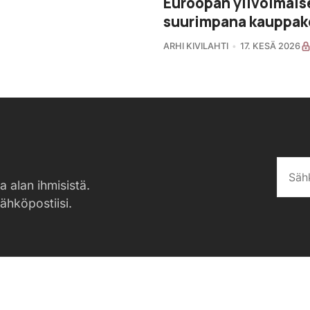
Euroopan ylivoimais
suurimpana kauppak
ARHI KIVILAHTI
17. KESÄ 2026
a alan ihmisistä.
sähköpostiisi.