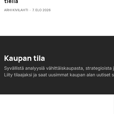
tiellä
ARHI KIVILAHTI
7. ELO 2026
Kaupan tila
Syvällistä analyysiä vähittäiskaupasta, strategioista j
Liity tilaajaksi ja saat uusimmat kaupan alan uutiset 