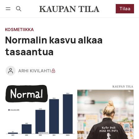
Tilaa
Seuraa
Kirjaudu
Tilaa
KOSMETIIKKA
Normalin kasvu alkaa
tasaantua
ARHI KIVILAHTI