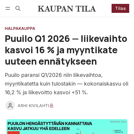
Tilaa
Seuraa
Kirjaudu
Tilaa
HALPAKAUPPA
Puuilo Q1 2026 — liikevaihto
kasvoi 16 % ja myyntikate
uuteen ennätykseen
Puuilo paransi Q1/2026 niin liikevaihtoa,
myyntikatetta kuin tulostakin — kokonaiskasvu oli
16,2 % ja liikevoitto kasvoi +51 %.
ARHI KIVILAHTI