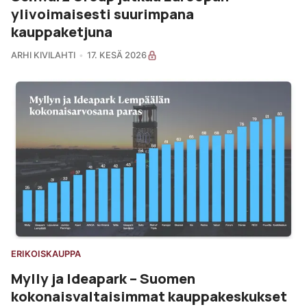
ylivoimaisesti suurimpana
kauppaketjuna
ARHI KIVILAHTI
17. KESÄ 2026
ERIKOISKAUPPA
Mylly ja Ideapark – Suomen
kokonaisvaltaisimmat kauppakeskukset