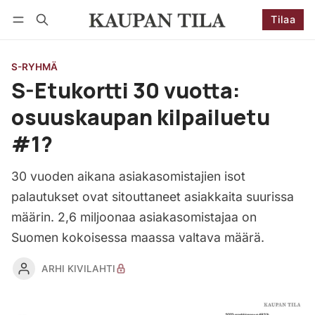
Tilaa
Seuraa
Kirjaudu
Tilaa
S-RYHMÄ
S-Etukortti 30 vuotta:
osuuskaupan kilpailuetu
#1?
30 vuoden aikana asiakasomistajien isot
palautukset ovat sitouttaneet asiakkaita suurissa
määrin. 2,6 miljoonaa asiakasomistajaa on
Suomen kokoisessa maassa valtava määrä.
ARHI KIVILAHTI