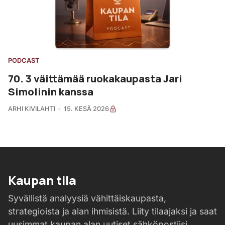
PODCAST
70. 3 väittämää ruokakaupasta Jari
Simolinin kanssa
ARHI KIVILAHTI
15. KESÄ 2026
Kaupan tila
Syvällistä analyysiä vähittäiskaupasta,
strategioista ja alan ihmisistä. Liity tilaajaksi ja saat
uusimmat kaupan alan uutiset sähköpostiisi.