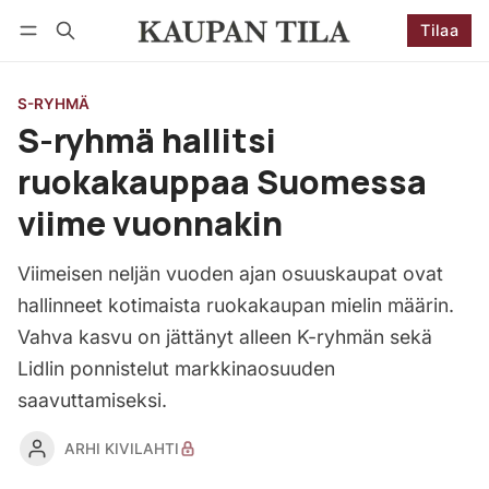
Tilaa
Seuraa
Kirjaudu
Tilaa
S-RYHMÄ
S-ryhmä hallitsi
ruokakauppaa Suomessa
viime vuonnakin
Viimeisen neljän vuoden ajan osuuskaupat ovat
hallinneet kotimaista ruokakaupan mielin määrin.
Vahva kasvu on jättänyt alleen K-ryhmän sekä
Lidlin ponnistelut markkinaosuuden
saavuttamiseksi.
ARHI KIVILAHTI