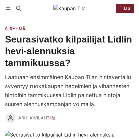
Tilaa
Seuraa
Kirjaudu
Tilaa
S-RYHMÄ
Seurasivatko kilpailijat Lidlin
hevi-alennuksia
tammikuussa?
Laatuaan ensimmäinen Kaupan Tilan hintavertailu
syventyy ruokakaupan hedelmien ja vihannesten
hintoihin tammikuussa Lidlin painettua hintoja
suuren alennuskampanjan voimalla.
ARHI KIVILAHTI