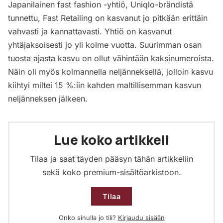
Japanilainen fast fashion -yhtiö, Uniqlo-brändistä
tunnettu, Fast Retailing on kasvanut jo pitkään erittäin
vahvasti ja kannattavasti. Yhtiö on kasvanut
yhtäjaksoisesti jo yli kolme vuotta. Suurimman osan
tuosta ajasta kasvu on ollut vähintään kaksinumeroista.
Näin oli myös kolmannella neljänneksellä, jolloin kasvu
kiihtyi miltei 15 %:iin kahden maltillisemman kasvun
neljänneksen jälkeen.
Lue koko artikkeli
Tilaa ja saat täyden pääsyn tähän artikkeliin
sekä koko premium-sisältöarkistoon.
Tilaa
Onko sinulla jo tili?
Kirjaudu sisään