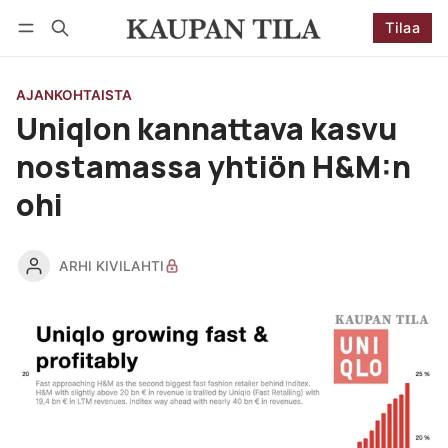
Tilaa
Seuraa
Kirjaudu
Tilaa
AJANKOHTAISTA
Uniqlon kannattava kasvu
nostamassa yhtiön H&M:n
ohi
ARHI KIVILAHTI