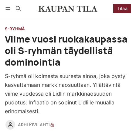
Tilaa
Seuraa
Kirjaudu
Tilaa
S-RYHMÄ
Viime vuosi ruokakaupassa
oli S-ryhmän täydellistä
dominointia
S-ryhmä oli kolmesta suuresta ainoa, joka pystyi
kasvattamaan markkinaosuuttaan. Yllättävintä
viime vuodessa oli Lidlin markkinaosuuden
pudotus. Inflaatio on sopinut Lidlille muualla
erinomaisesti.
ARHI KIVILAHTI