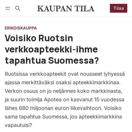
Tilaa
Seuraa
Kirjaudu
Tilaa
ERIKOISKAUPPA
Voisiko Ruotsin
verkkoapteekki-ihme
tapahtua Suomessa?
Ruotsissa verkkoapteekit ovat nousseet lyhyessä
ajassa merkittäväksi osaksi apteekkimarkkinaa.
Verkon osuus on jo neljännes koko markkinasta,
ja suurin toimija Apotea on kasvanut 15 vuodessa
lähes 680 miljoonan euron liikevaihtoon. Voisiko
sama tapahtua Suomessa, jos apteekkimarkkina
vapautuisi?