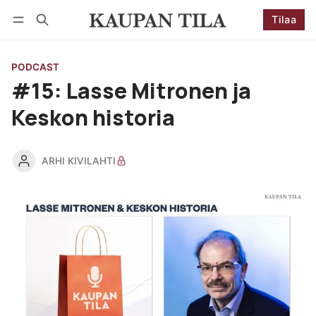
Tilaa
Seuraa
Kirjaudu
Tilaa
PODCAST
#15: Lasse Mitronen ja
Keskon historia
ARHI KIVILAHTI