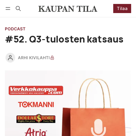
Tilaa
Seuraa
Kirjaudu
Tilaa
PODCAST
#52. Q3-tulosten katsaus
ARHI KIVILAHTI