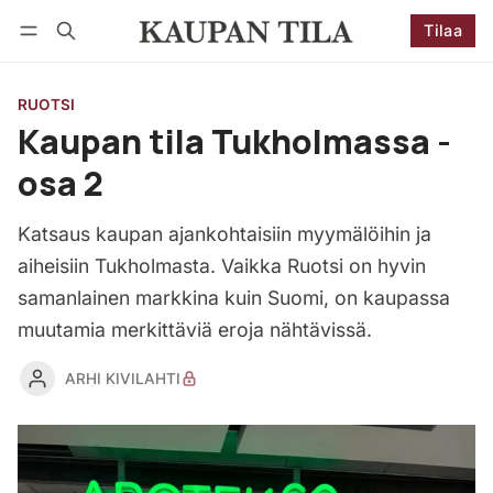
Tilaa
Seuraa
Kirjaudu
Tilaa
RUOTSI
Kaupan tila Tukholmassa -
osa 2
Katsaus kaupan ajankohtaisiin myymälöihin ja
aiheisiin Tukholmasta. Vaikka Ruotsi on hyvin
samanlainen markkina kuin Suomi, on kaupassa
muutamia merkittäviä eroja nähtävissä.
ARHI KIVILAHTI