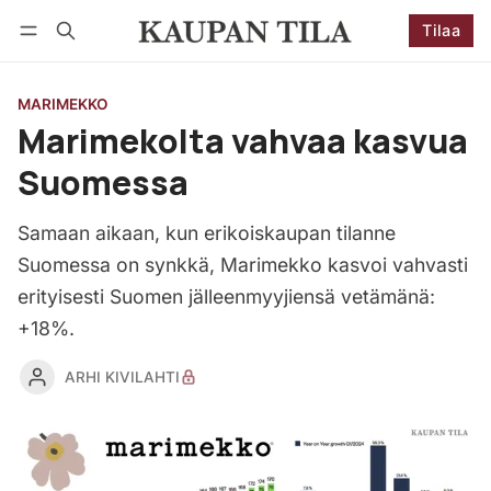
Tilaa
Seuraa
Kirjaudu
Tilaa
MARIMEKKO
Marimekolta vahvaa kasvua
Suomessa
Samaan aikaan, kun erikoiskaupan tilanne
Suomessa on synkkä, Marimekko kasvoi vahvasti
erityisesti Suomen jälleenmyyjiensä vetämänä:
+18%.
ARHI KIVILAHTI