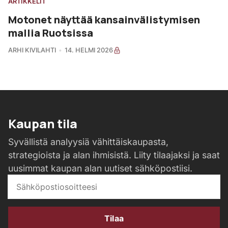
ARTIKKELIT
Motonet näyttää kansainvälistymisen
mallia Ruotsissa
ARHI KIVILAHTI
14. HELMI 2026
Kaupan tila
Syvällistä analyysiä vähittäiskaupasta,
strategioista ja alan ihmisistä. Liity tilaajaksi ja saat
uusimmat kaupan alan uutiset sähköpostiisi.
Tilaa