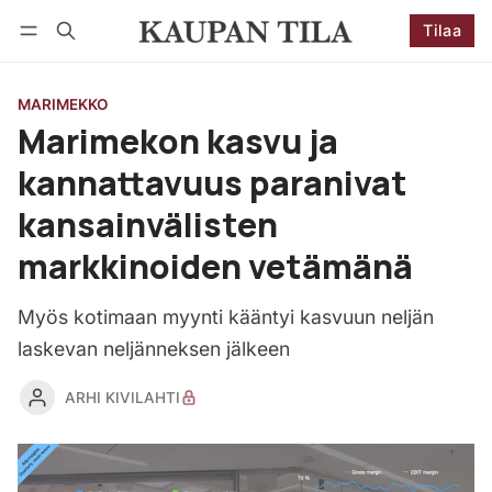
Tilaa
Seuraa
Kirjaudu
Tilaa
MARIMEKKO
Marimekon kasvu ja
kannattavuus paranivat
kansainvälisten
markkinoiden vetämänä
Myös kotimaan myynti kääntyi kasvuun neljän
laskevan neljänneksen jälkeen
ARHI KIVILAHTI