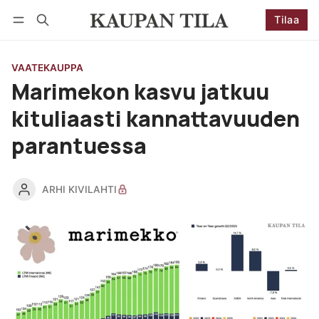
Tilaa
Seuraa
Kirjaudu
Tilaa
VAATEKAUPPA
Marimekon kasvu jatkuu
kituliaasti kannattavuuden
parantuessa
ARHI KIVILAHTI