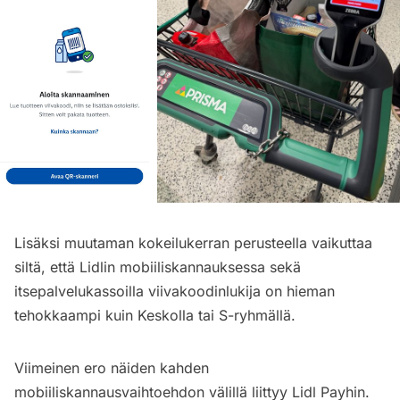
Lisäksi muutaman kokeilukerran perusteella vaikuttaa
siltä, että Lidlin mobiiliskannauksessa sekä
itsepalvelukassoilla viivakoodinlukija on hieman
tehokkaampi kuin Keskolla tai S-ryhmällä.
Viimeinen ero näiden kahden
mobiiliskannausvaihtoehdon välillä liittyy Lidl Payhin.