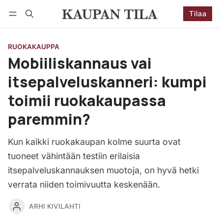
Tilaa
Seuraa
Kirjaudu
Tilaa
RUOKAKAUPPA
Mobiiliskannaus vai
itsepalveluskanneri: kumpi
toimii ruokakaupassa
paremmin?
Kun kaikki ruokakaupan kolme suurta ovat
tuoneet vähintään testiin erilaisia
itsepalveluskannauksen muotoja, on hyvä hetki
verrata niiden toimivuutta keskenään.
ARHI KIVILAHTI