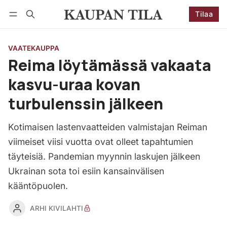
Tilaa
Seuraa
Kirjaudu
Tilaa
VAATEKAUPPA
Reima löytämässä vakaata
kasvu-uraa kovan
turbulenssin jälkeen
Kotimaisen lastenvaatteiden valmistajan Reiman
viimeiset viisi vuotta ovat olleet tapahtumien
täyteisiä. Pandemian myynnin laskujen jälkeen
Ukrainan sota toi esiin kansainvälisen
kääntöpuolen.
ARHI KIVILAHTI